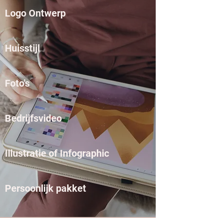
Logo Ontwerp
Huisstijl
Foto's
Bedrijfsvideo
Illustratie of Infographic
Persoonlijk pakket